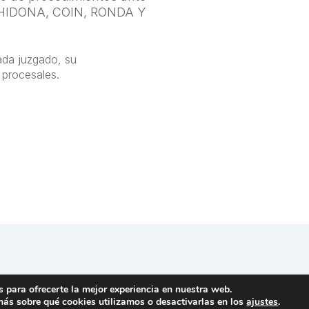
CHIDONA, COIN, RONDA Y
da juzgado, su
 procesales.
Servicios destacado
 para ofrecerte la mejor experiencia en nuestra web.
ás sobre qué cookies utilizamos o desactivarlas en los
ajustes
.